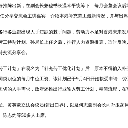
务推陈出新，在副会长兼秘书长温幸平统筹下，每月会董会议后增
来担任分享交流会主讲嘉宾，介绍本港补充劳工最新情况，并与出
各行各业都出现人手短缺的棘手问题，劳动力不足对香港未来发
劳工特别计划。孙局长上任之后，推行人力资源推算，适时反映
持交流分享会。
劳工计划」在易名为「补充劳工优化计划」后，原本不得输入外
同类职位的每月中位工资。该计划已于9月4日开始接受申请，
迫切的人手需求，政府还推出行业输入劳工计划，精简流程，在
长、黄英豪立法会议员(进出口界)，以及何志豪副会长向孙玉菡
、陈志灼等50多人出席。