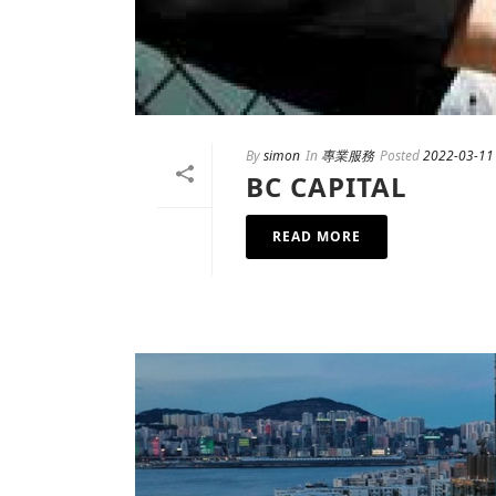
By
simon
In
專業服務
Posted
2022-03-11
BC CAPITAL
READ MORE