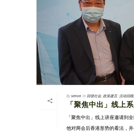
By
simon
In
回馈社会
,
政策建言
,
活动回顾
「聚焦中出」线上系
「聚焦中出」线上讲座邀请到全
他对两会后香港形势的看法，并