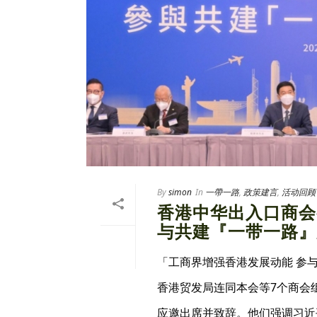
By
simon
In
一帶一路
,
政策建言
,
活动回顾
香港中华出入口商会
与共建『一带一路』
「工商界增强香港发展动能 参
香港贸发局连同本会等7个商会
应邀出席并致辞。他们强调习近