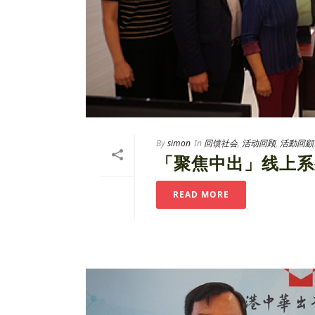
By
simon
In
回馈社会
,
活动回顾
,
活動回顧
「聚焦中出」线上系
READ MORE