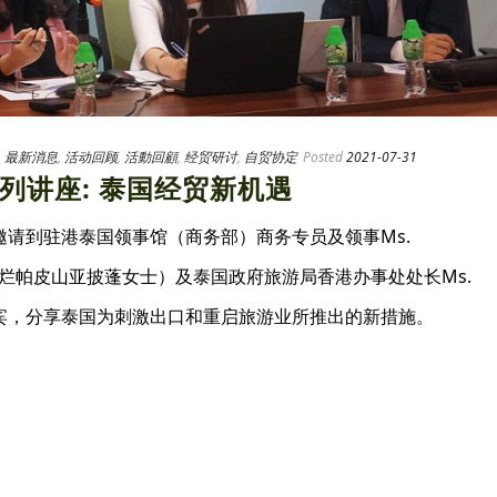
,
最新消息
,
活动回顾
,
活動回顧
,
经贸研讨
,
自贸协定
Posted
2021-07-31
列讲座: 泰国经贸新机遇
邀请到驻港泰国领事馆（商务部）商务专员及领事Ms.
pong（灿烂帕皮山亚披蓬女士）及泰国政府旅游局香港办事处处长Ms.
担任主讲嘉宾，分享泰国为刺激出口和重启旅游业所推出的新措施。