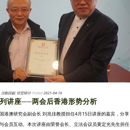
,
活動回顧
,
经贸研讨
Posted
2021-04-16
列讲座──两会后香港形势分析
国港澳研究会副会长 刘兆佳教授担任4月15日讲座的嘉宾，分享
与会员互动。本次讲座由荣誉会长、立法会议员黄定光先生担任