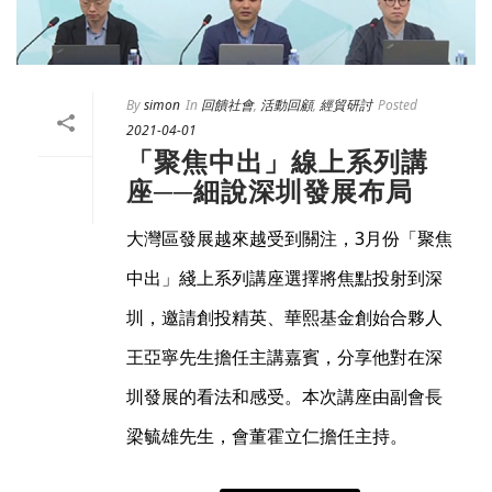
By
simon
In
回饋社會
,
活動回顧
,
經貿研討
Posted
2021-04-01
「聚焦中出」線上系列講
座──細說深圳發展布局
大灣區發展越來越受到關注，3月份「聚焦
中出」綫上系列講座選擇將焦點投射到深
圳，邀請創投精英、華熙基金創始合夥人
王亞寧先生擔任主講嘉賓，分享他對在深
圳發展的看法和感受。本次講座由副會長
梁毓雄先生，會董霍立仁擔任主持。