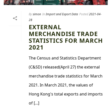
By
simon
In
Import and Export Data
Posted
2021-04-
28
EXTERNAL
MERCHANDISE TRADE
STATISTICS FOR MARCH
2021
The Census and Statistics Department
(C&SD) released(April 27) the external
merchandise trade statistics for March
2021. In March 2021, the values of
Hong Kong's total exports and imports
of [...]