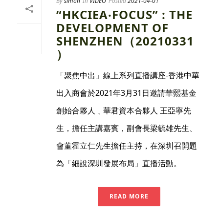
By
simon
In
VIDEO
Posted
2021-04-01
“HKCIEA‧FOCUS” : THE
DEVELOPMENT OF
SHENZHEN（20210331
）
「聚焦中出」線上系列直播講座-香港中華
出入商會於2021年3月31日邀請華熙基金
創始合夥人﹑華君資本合夥人 王亞寧先
生，擔任主講嘉賓，副會長梁毓雄先生、
會董霍立仁先生擔任主持，在深圳召開題
為「細說深圳發展布局」直播活動。
READ MORE