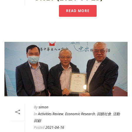
READ MORE
By
simon
In
Activities Review
,
Economic Research
,
回饋社會
,
活動
回顧
Posted
2021-04-16