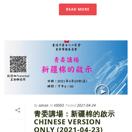
READ MORE
By
simon
In
VIDEO
Posted
2021-04-24
青委講場：新疆棉的啟示
CHINESE VERSION
ONLY (2021-04-23)