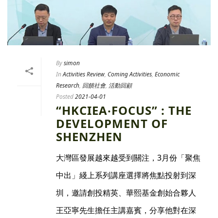
By
simon
In
Activities Review
,
Coming Activities
,
Economic
Research
,
回饋社會
,
活動回顧
Posted
2021-04-01
“HKCIEA‧FOCUS” : THE
DEVELOPMENT OF
SHENZHEN
大灣區發展越來越受到關注，3月份「聚焦
中出」綫上系列講座選擇將焦點投射到深
圳，邀請創投精英、華熙基金創始合夥人
王亞寧先生擔任主講嘉賓，分享他對在深