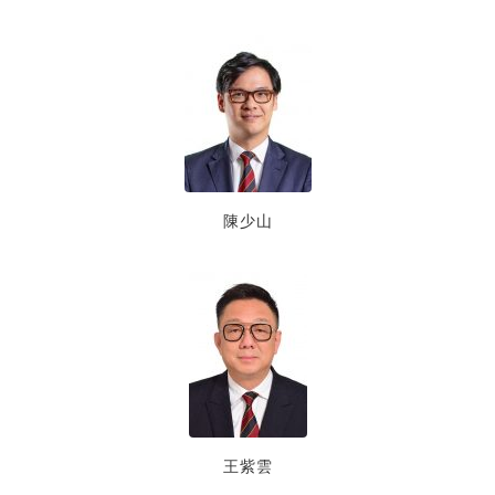
陳少山
王紫雲