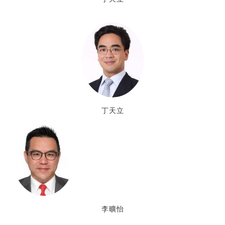
丁天立
李曠怡