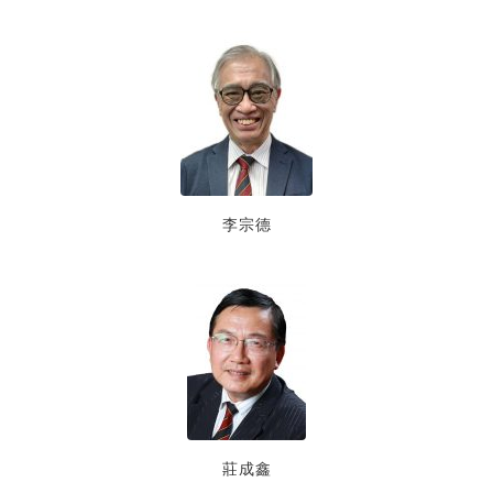
李宗德
莊成鑫