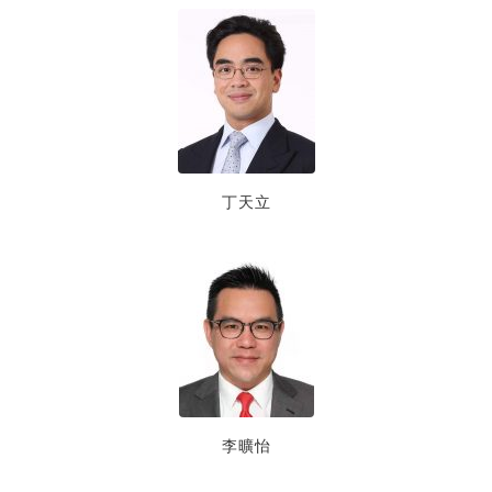
丁天立
李曠怡