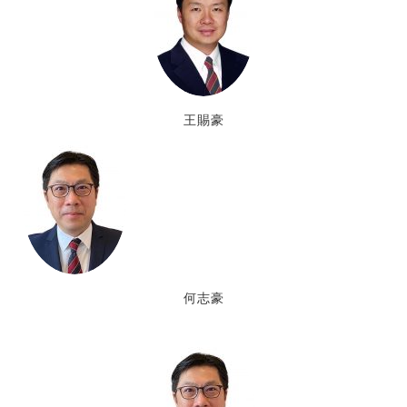
王賜豪
何志豪