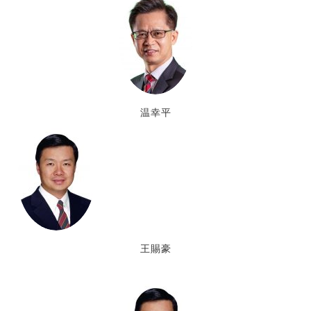
温幸平
王賜豪