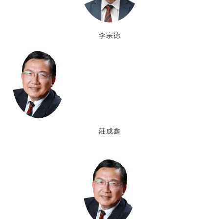
李宗德
莊成鑫