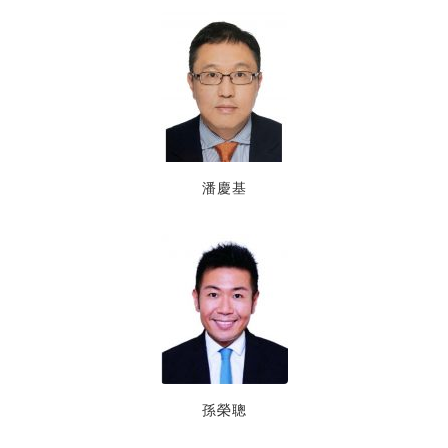
潘慶基
孫榮聰