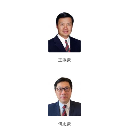
王賜豪
何志豪