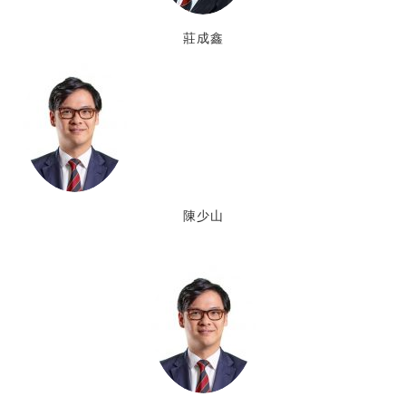
莊成鑫
陳少山