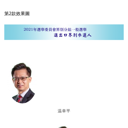
第2款效果圖
温幸平