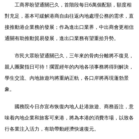
工商界盼望通關已久，首階段每日6萬個配額，額度相
對充足，基本可緩解港商自由往返內地處理公務的需求，直
接推動港企業務的發展；作為進出口業界，中出商會更相信
通關有助推動貿易發展，進出口業務有望重拾升勢。
市民大眾盼望通關已久，三年來的骨肉分離將不復見，
親人團聚指日可待！擱置經年的內地各項事務將得到解決，
學生交流、內地旅遊均將重納正軌，各口岸將再現蓬勃景
象。
國務院今日亦宣布恢復內地人赴港旅遊、商務簽注，意
味着內地企業和旅客可來港，將為本港的消費市場，以致各
行各業注入活力，有助帶動經濟快速復元。