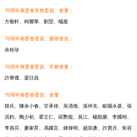
70周年籌委會常務委員、會董：
方敬軒、柯耀華、劉堃、蟻龍
70周年籌委會委員、榮譽會長：
余桂珍
70周年籌委會委員、常務會董：
許華傑、梁日昌
70周年籌委會委員、會董：
韓兵、陳余小春、甘承倬、吳清煥、張仲夫、歐陽永基、張
洪鈞、陶少初、霍立仁、區艷龍、吳江、楊凱榮、李國明、
李燕芬、麥家昇、馮國言、鍾偉明、趙崇彥、許寶月、朱容