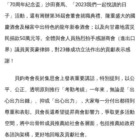
「70周年紀念盃」沙田賽馬、「2023我們一起悅讀的日
子」活動，還有籌辦第36屆會董會就職典禮、隆重盛大的國
慶酒會及極富中出特色的龍年新春酒會；以及向甘肅地震災
民捐款50萬元等。全體與會人員熱烈拍手感謝商會（進出口
界）議員黃英豪律師，對23條成功立法作出的貢獻表示感
謝！
貝鈞奇會長於集思會上發表重要講話，特別提到，以公
平、公正、透明原則推行「考勤考績」一年來，無論是「出
心出力出錢」、抑或「出心出力」，大家每一分付出都得到
尊重和表彰。貝會長還希望提昇商會影響力，爭取更多活動
空間，將中出骨幹成員推薦給社會各層面，包括推薦給政府
各諮詢架構，更好地回報及貢獻社會。