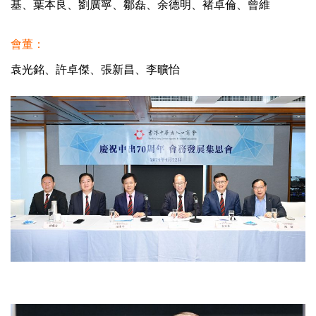
基、葉本良、劉廣寧、鄒磊、余德明、褚卓倫、曾維
會董：
袁光銘、許卓傑、張新昌、李曠怡