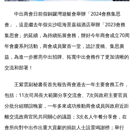
中出商會日前假銅鑼灣遊艇會舉辦「2024會務集思
會」，這是繼去年假尖沙咀海景嘉福酒店舉辦「2023會務
集思會」的延續，為持續拓展會務，辦好今年商會成立70周
年會慶系列活動，商會成員聚首一堂，諗計度橋、集思廣
益，為進一步擦亮中出招牌、拓寬中出會務作了更加清晰的
交流和部署！
王紫雲副秘書長首先報告商會過去一年主要會務工作，
包括：11次司局長大範圍分享交流會、7次與政府主要官員
分批分組聯誼晚宴，一年多來成功推動商會成員與政府近距
離交流政商官民共同關心的議題；3次名人午餐分享會，在
會所向對中出作出重大貢獻的捐款人士設置鳴謝榜；舉行