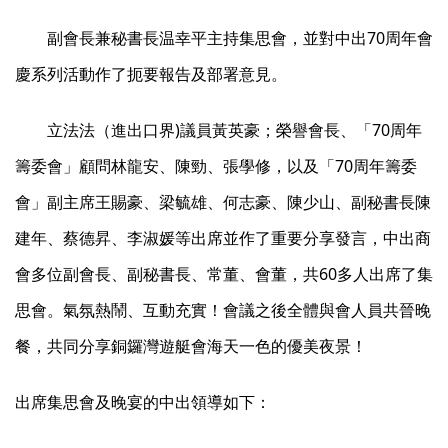
副會長兼秘書長温幸平主持集思會，並對中出70周年會
慶系列活動作了扼要報告及部署意見。
立法法（進出口界)議員黃英豪；榮譽會長、「70周年
籌委會」顧問林龍安、陳勁、張學修，以及「70周年籌委
會」副主席王賜豪、梁毓雄、何志豪、陳少山、副秘書長陳
建年、蔡德昇、李淑媛等出席並作了重要分享發言，中出商
會多位副會長、副秘書長、常董、會董，共60多人出席了集
思會。氣氛熱鬧、互動充實！會議之後全體與會人員共晉晚
餐，共同分享銅鑼灣遊艇會海天一色的優美夜景！
出席集思會及晚宴的中出領導如下：