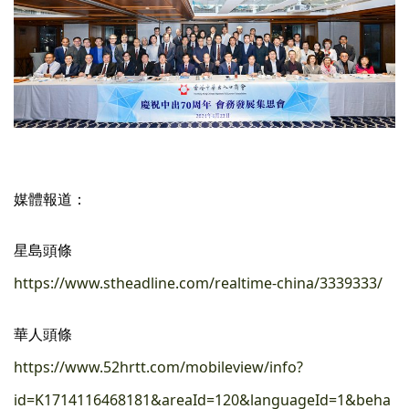
媒體報道：
星島頭條
https://www.stheadline.com/realtime-china/3339333/
華人頭條
https://www.52hrtt.com/mobileview/info?
id=K1714116468181&areaId=120&languageId=1&beha