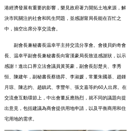
港經濟發展有重要的影響，樂見政府著力開拓土地來源，解
決市民關注的社會和民生問題，並感謝甯局長能在百忙之
中，抽空出席分享交流會。
副會長兼秘書長温幸平主持交流分享會。會後貝鈞奇會
長、温幸平副會長兼秘書長向甯漢豪局長致送感謝狀，以示
感謝！進出口界立法會議員黃英豪，副會長彭楚夫、李秀
恒、陳建年，副秘書長蔡德昇、李淑媛，常董朱國基、趙鍾
月琼、陳志灼、趙鎮武、李豐年、張文嘉等約60人出席。在
交流會互動環節上，中出會董反應熱烈，就不同的議題向提
出意見，包括建議為商會提供用地申請，以及平衡商用和住
宅用地的需求。