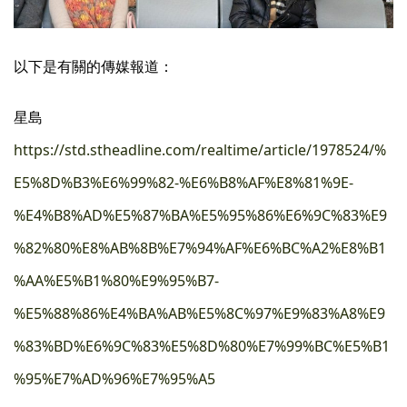
以下是有關的傳媒報道：
星島
https://std.stheadline.com/realtime/article/1978524/%
E5%8D%B3%E6%99%82-%E6%B8%AF%E8%81%9E-
%E4%B8%AD%E5%87%BA%E5%95%86%E6%9C%83%E9
%82%80%E8%AB%8B%E7%94%AF%E6%BC%A2%E8%B1
%AA%E5%B1%80%E9%95%B7-
%E5%88%86%E4%BA%AB%E5%8C%97%E9%83%A8%E9
%83%BD%E6%9C%83%E5%8D%80%E7%99%BC%E5%B1
%95%E7%AD%96%E7%95%A5