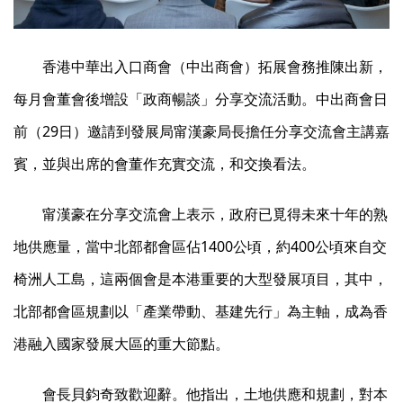
香港中華出入口商會（中出商會）拓展會務推陳出新，
每月會董會後增設「政商暢談」分享交流活動。中出商會日
前（29日）邀請到發展局甯漢豪局長擔任分享交流會主講嘉
賓，並與出席的會董作充實交流，和交換看法。
甯漢豪在分享交流會上表示，政府已覓得未來十年的熟
地供應量，當中北部都會區佔1400公頃，約400公頃來自交
椅洲人工島，這兩個會是本港重要的大型發展項目，其中，
北部都會區規劃以「產業帶動、基建先行」為主軸，成為香
港融入國家發展大區的重大節點。
會長貝鈞奇致歡迎辭。他指出，土地供應和規劃，對本