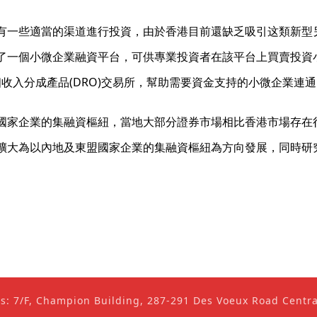
有一些適當的渠道進行投資，由於香港目前還缺乏吸引这類新型
一個小微企業融資平台，可供專業投資者在該平台上買賣投資小微
成為全球首個收入分成產品(DRO)交易所，幫助需要資金支持的小微企業
國家企業的集融資樞紐，當地大部分證券市場相比香港市場存在
擴大為以內地及東盟國家企業的集融資樞紐為方向發展，同時研
ss: 7/F, Champion Building, 287-291 Des Voeux Road Cent