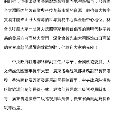
的剖析，他指出隨著香港製造業移植內地灣區城市，只有整
合大灣區內的製造業與科技創新產業的資源，做強做大數字
貿易才能鞏固壯大香港的世界貿易中心與金融中心地位。林
會長呼籲大家一起努力按照李家超特首倡導的新時代數字貿
易的發展方向而努力奮鬥！深化會首先由大灣區進出口商業
總會會務顧問譚耀宗致歡迎辭，他歡迎大家的光臨！
中央政府駐港聯絡辦副主任尹宗華，全國政協委員、大
文傳媒集團董事長李大宏，廣東省委統戰部常務副部長郭漢
毅，香港商務及經濟發展局副局長陳百里，中央政府駐港聯
絡辦協調部副部長徐小林、經濟部貿易處二級巡視員閰永
青，廣東省港澳辦二級巡視員區劍偉，廣東省商廳副廳長孫
斌等出席。