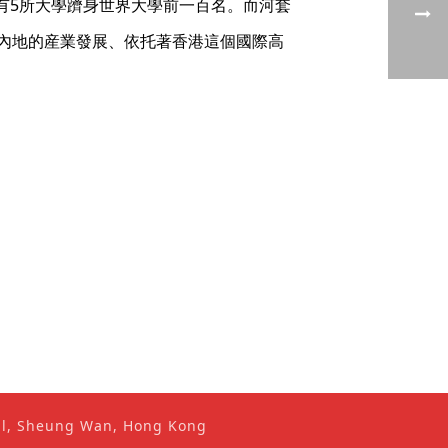
有5所大學躋身世界大學前一百名。而河套
內地的産業發展、依托著香港這個國際高
ral, Sheung Wan, Hong Kong