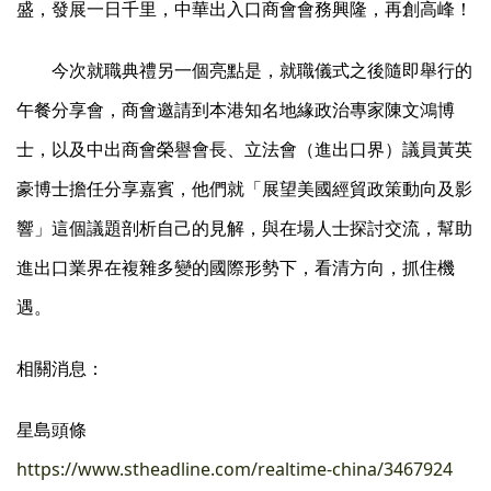
盛，發展一日千里，中華出入口商會會務興隆，再創高峰！
今次就職典禮另一個亮點是，就職儀式之後隨即舉行的
午餐分享會，商會邀請到本港知名地緣政治專家陳文鴻博
士，以及中出商會榮譽會長、立法會（進出口界）議員黃英
豪博士擔任分享嘉賓，他們就「展望美國經貿政策動向及影
響」這個議題剖析自己的見解，與在場人士探討交流，幫助
進出口業界在複雜多變的國際形勢下，看清方向，抓住機
遇。
相關消息：
星島頭條
https://www.stheadline.com/realtime-china/3467924