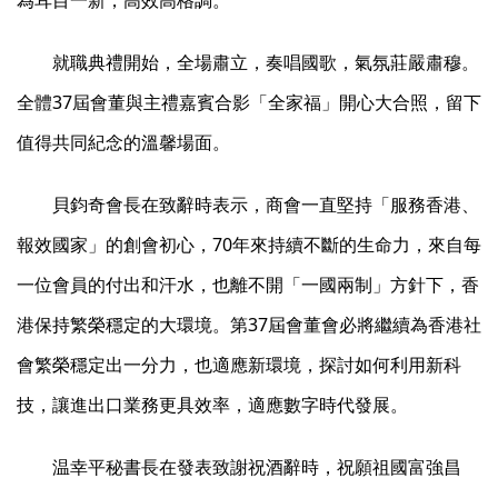
就職典禮開始，全場肅立，奏唱國歌，氣氛莊嚴肅穆。
全體37屆會董與主禮嘉賓合影「全家福」開心大合照，留下
值得共同紀念的溫馨場面。
貝鈞奇會長在致辭時表示，商會一直堅持「服務香港、
報效國家」的創會初心，70年來持續不斷的生命力，來自每
一位會員的付出和汗水，也離不開「一國兩制」方針下，香
港保持繁榮穩定的大環境。第37屆會董會必將繼續為香港社
會繁榮穩定出一分力，也適應新環境，探討如何利用新科
技，讓進出口業務更具效率，適應數字時代發展。
温幸平秘書長在發表致謝祝酒辭時，祝願祖國富強昌