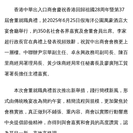
香港中華出入口商會慶祝香港回歸祖國28周年暨第37
屆會董就職典禮，於2025年6月25日假海洋公園萬豪酒店大
宴會廳舉行，約350名社會各界嘉賓及會董會員出席。李家
超行政長官在典禮上發表視頻致辭，祝賀中出商會會務更上
一層樓。中聯辦尹宗華副主任、卓永興政務司副司長、陳百
里商經局署理局長、黃少珠商經局常任秘書長及廖廣翔工貿
署署長擔任主禮嘉賓。
本次會董就職典禮首次推出新舉措，踐行簡樸新風，形
式由傳統晚宴改為簡約午宴，精簡流程與規模，更加聚焦於
會務實效，真正做到不鋪張、重內容。商會以實際行動響應
中央提倡節儉精神，亦得到與會嘉賓和會員的高度讚賞，認
為耳目一新，高效高格調。