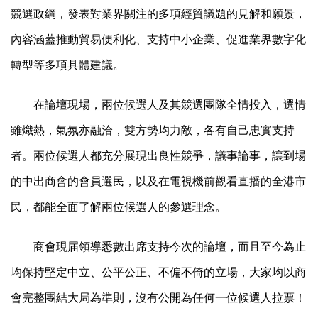
競選政綱，發表對業界關注的多項經貿議題的見解和願景，
內容涵蓋推動貿易便利化、支持中小企業、促進業界數字化
轉型等多項具體建議。
在論壇現場，兩位候選人及其競選團隊全情投入，選情
雖熾熱，氣氛亦融洽，雙方勢均力敵，各有自己忠實支持
者。兩位候選人都充分展現出良性競爭，議事論事，讓到場
的中出商會的會員選民，以及在電視機前觀看直播的全港市
民，都能全面了解兩位候選人的參選理念。
商會現届領導悉數出席支持今次的論壇，而且至今為止
均保持堅定中立、公平公正、不偏不倚的立場，大家均以商
會完整團結大局為準則，沒有公開為任何一位候選人拉票！