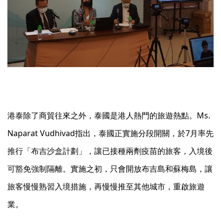
港泰除了商貿往來之外，泰國是港人熱門的旅遊熱點。Ms.
Naparat Vudhivad指出，泰國正實施分段開關，於7月率先
推行「布吉沙盒計劃」，讓已接種兩劑疫苗的旅客，入境後
可豁免強制隔離。實施之初，只會開放布吉島和蘇梅島，讓
旅客慢慢熟習入境措施，再慢慢推至其他城市，重啟旅遊
業。