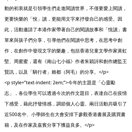
動的初衷就是引領學生們走進閱讀世界，不僅要愛上閱讀，
更要快樂的「悅」讀，更能用文字來抒發自己的感受。因
此，活動邀請了本港作家帶著自己的閱讀故事和「悅讀」書
單來與孩子們分享，引導他們在閱讀中思考，在思考中創
作，在創作中發現文字的樂趣，包括香港兒童文學作家黃虹
堅、周蜜蜜，還有《南山七小福》作者朱穎詩和創作總監王
賢訊，以及「騎行者」賴都（阿毛）的分享。</p>
<p style=”text-indent: 2em;”>今年的主題是「心靈勵
志」，各位學生可以透過今次的作文題目，表達自己在疫情
下感受，藉此抒發情感，調節個人心靈。兩日活動共吸引了
近500名中、小學師生在大會安排下參觀香港書展及購買書
籍，及在作家及嘉賓分享下獲益良多。</p>