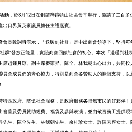
」活動，於8月12日在銅鑼灣禮頓山社區會堂舉行，邀請了二百
進出口界黃英豪議員擔任主禮嘉賓。
奇會長致詞時表示，「送暖到社群」是中出商會領導下，堅持每
到社群”發放正能量，實踐商會回饋社會的初心。本次「送暖到社
主席趙鍾月琼、副主席麥家昇、陳全、林我朝出心出力，共同投
委員會成員們的齊心協力，特別是商會各贊助人的慷慨支持，以
！
持特區政府、關懷社會服務，是政府服務各階層市民的好夥伴！
出會董及委員贊助經費、福袋及參與表演，並由敬言義工提供現
昇先生、陳全先生、林我朝先生、余桂珍女士、許陳秀容女士、