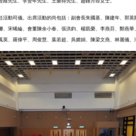
曾維先生、李豐年先生、王樂得先生、趙鍾月琼女士。
任活動司儀。出席活動的尚包括：副會長朱國基、陳建年、郭英
娜、宋晞綸、會董陳余小春、張洪鈞、楊凱榮、李燕芬、鄭燕華
鳳英、羅偉平、周俊慧、葉若超、吳嫦娟、陳梁文燕、林麗儀、