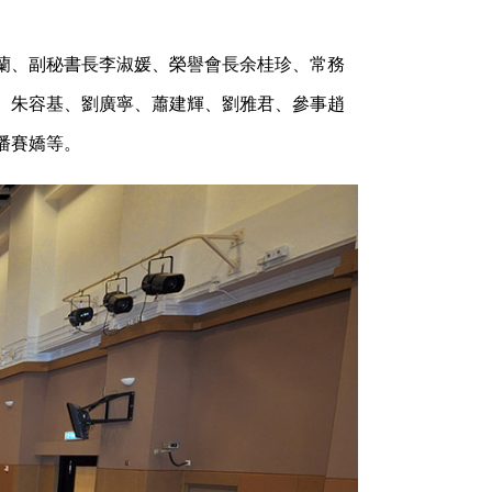
蘭、副秘書長李淑媛、榮譽會長余桂珍、常務
、朱容基、劉廣寧、蕭建輝、劉雅君、參事趙
潘賽嬌等。