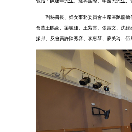
包括：陳建年先生、耀興國際、李國民先生、
副秘書長、婦女事務委員會主席區艷龍擔
會董王賜豪、梁毓雄、王紫雲、張壽文、沈綠
振邦、及會員許陳秀容、李惠琴、蒙美玲、伍