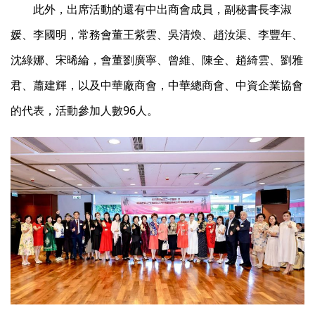
此外，出席活動的還有中出商會成員，副秘書長李淑
媛、李國明，常務會董王紫雲、吳清煥、趙汝渠、李豐年、
沈綠娜、宋晞綸，會董劉廣寧、曾維、陳全、趙綺雲、劉雅
君、蕭建輝，以及中華廠商會，中華總商會、中資企業協會
的代表，活動參加人數96人。