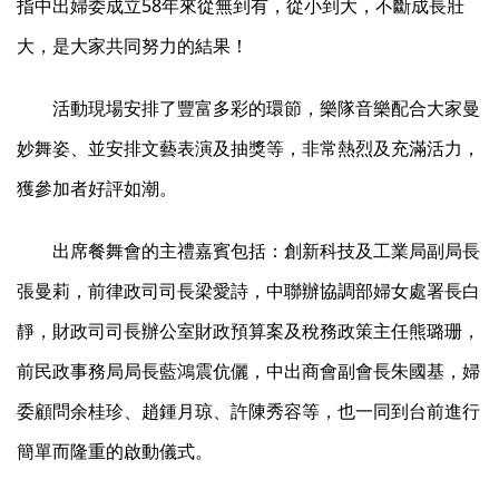
指中出婦委成立58年來從無到有，從小到大，不斷成長壯
大，是大家共同努力的結果！
活動現場安排了豐富多彩的環節，樂隊音樂配合大家曼
妙舞姿、並安排文藝表演及抽獎等，非常熱烈及充滿活力，
獲參加者好評如潮。
出席餐舞會的主禮嘉賓包括：創新科技及工業局副局長
張曼莉，前律政司司長梁愛詩，中聯辦協調部婦女處署長白
靜，財政司司長辦公室財政預算案及稅務政策主任熊璐珊，
前民政事務局局長藍鴻震伉儷，中出商會副會長朱國基，婦
委顧問余桂珍、趙鍾月琼、許陳秀容等，也一同到台前進行
簡單而隆重的啟動儀式。