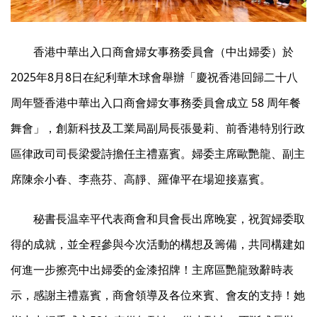
香港中華出入口商會婦女事務委員會（中出婦委）於
2025年8月8日在紀利華木球會舉辦「慶祝香港回歸二十八
周年暨香港中華出入口商會婦女事務委員會成立 58 周年餐
舞會」，創新科技及工業局副局長張曼莉、前香港特別行政
區律政司司長梁愛詩擔任主禮嘉賓。婦委主席歐艷龍、副主
席陳余小春、李燕芬、高靜、羅偉平在場迎接嘉賓。
秘書長温幸平代表商會和貝會長出席晚宴，祝賀婦委取
得的成就，並全程參與今次活動的構想及籌備，共同構建如
何進一步擦亮中出婦委的金漆招牌！主席區艷龍致辭時表
示，感謝主禮嘉賓，商會領導及各位來賓、會友的支持！她