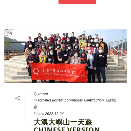
By
simon
In
Activities Review
,
Community Contribution
,
活動回
顧
Posted
2022-12-04
大澳大嶼山一天遊
CHINESE VERSION