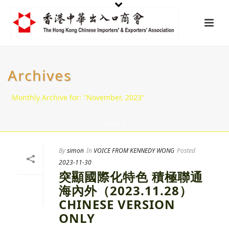
Archives
Monthly Archive for: "November, 2023"
HOME
/
By
simon
In
VOICE FROM KENNEDY WONG
Posted
2023-11-30
突顯國際化特色 積極聯通
海內外（2023.11.28）
CHINESE VERSION
ONLY