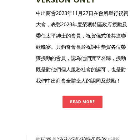
中出商會2023年11月27日在會所舉行祝賀
大會，表彰2023年度榮獲特區政府授勳及
委任太平紳士的會員，祝賀儀式後共進聯
歡晚宴。貝鈞奇會長於祝詞中恭賀各位榮
獲授勳的會員，認為他們實至名歸，授勳
既是對他們個人服務社會的認可，也是對
我們中出商會全體仝人的認同及鼓勵！
READ MORE
By
simon
In
VOICE FROM KENNEDY WONG
Posted