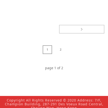
1
2
page
1
of
2
Copyright All Rights Reserved © 2020 Address: 7/F,
Champion Building, 287-291 Des Voeux Road Central,
Sheung Wan, Hong Kong