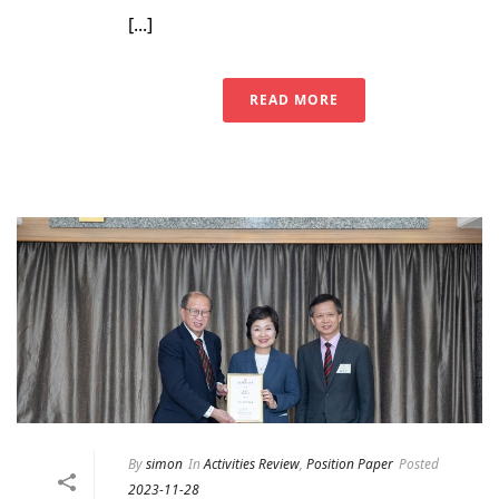
[...]
READ MORE
By
simon
In
Activities Review
,
Position Paper
Posted
2023-11-28