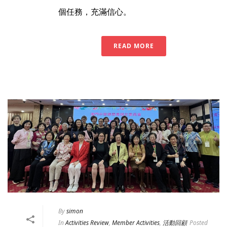
個任務，充滿信心。
READ MORE
By
simon
In
Activities Review
,
Member Activities
,
活動回顧
Posted