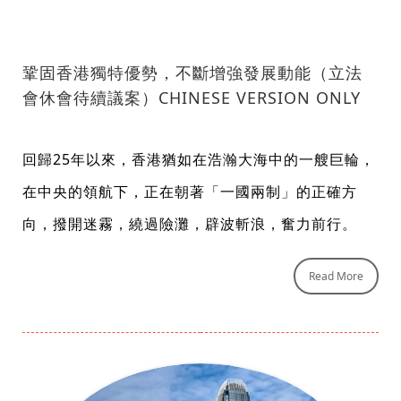
鞏固香港獨特優勢，不斷增強發展動能（立法
會休會待續議案）CHINESE VERSION ONLY
回歸25年以來，香港猶如在浩瀚大海中的一艘巨輪，
在中央的領航下，正在朝著「一國兩制」的正確方
向，撥開迷霧，繞過險灘，辟波斬浪，奮力前行。
Read More