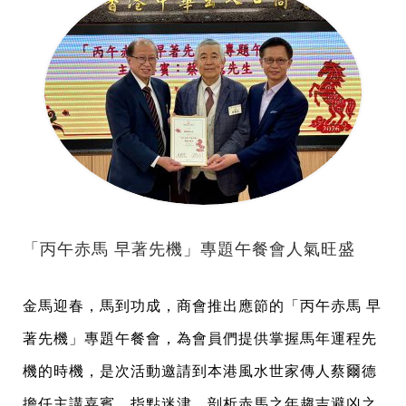
「丙午赤馬 早著先機」專題午餐會人氣旺盛
金馬迎春，馬到功成，商會推出應節的「丙午赤馬 早
著先機」專題午餐會，為會員們提供掌握馬年運程先
機的時機，是次活動邀請到本港風水世家傳人蔡爾德
擔任主講嘉賓，指點迷津，剖析赤馬之年趨吉避凶之